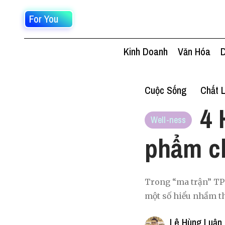
For You
Kinh Doanh
Văn Hóa
D
Cuộc Sống
Chất 
4 
Well-ness
phẩm c
Trong “ma trận” TPC
một số hiểu nhầm t
Lê Hùng Luận