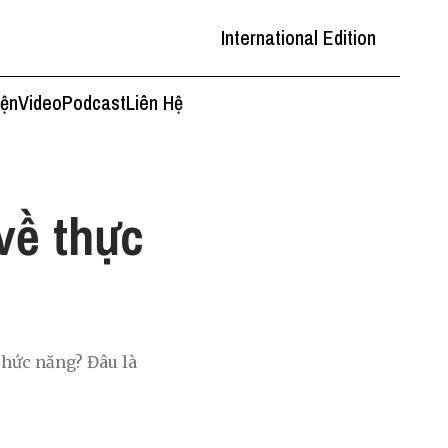
International Edition
iện
Video
Podcast
Liên Hệ
về thực
chức năng? Đâu là