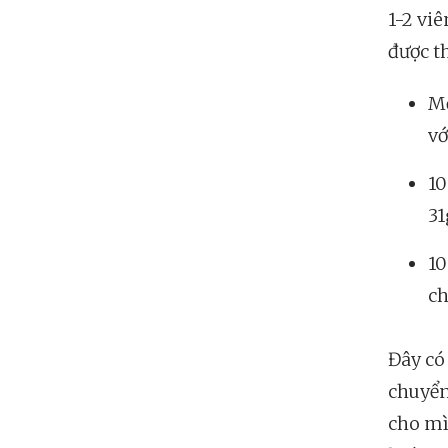
1-2 viê
được th
Mộ
vớ
10
31
10
ch
Đây có 
chuyển
cho mì