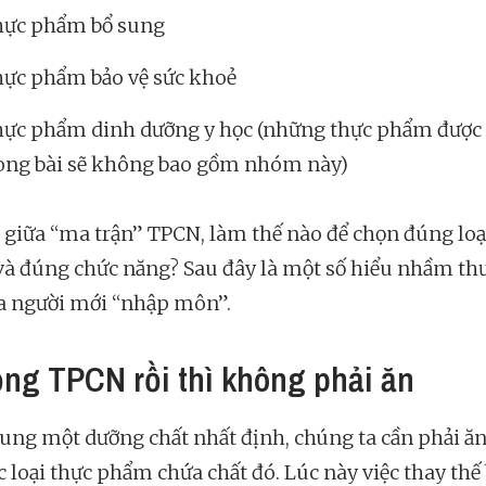
hực phẩm bổ sung
ực phẩm bảo vệ sức khoẻ
ực phẩm dinh dưỡng y học (những thực phẩm được 
ong bài sẽ không bao gồm nhóm này)
ì giữa “ma trận” TPCN, làm thế nào để chọn đúng loạ
và đúng chức năng? Sau đây là một số hiểu nhầm t
a người mới “nhập môn”.
ống TPCN rồi thì không phải ăn
sung một dưỡng chất nhất định, chúng ta cần phải ă
c loại thực phẩm chứa chất đó. Lúc này việc thay thế