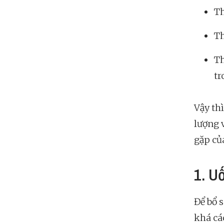
T
Th
Th
tr
Vậy th
lượng 
gặp củ
1. U
Để bổ 
khá cá