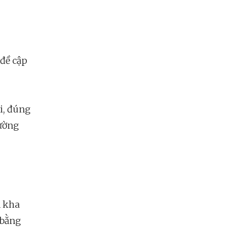
đề cập
i, đúng
hường
n kha
 bằng