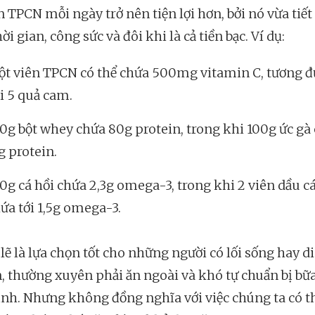
n TPCN mỗi ngày trở nên tiện lợi hơn, bởi nó vừa tiế
ời gian, công sức và đôi khi là cả tiền bạc. Ví dụ:
t viên TPCN có thể chứa 500mg vitamin C, tương 
i 5 quả cam.
0g bột whey chứa 80g protein, trong khi 100g ức gà
g protein.
0g cá hồi chứa 2,3g omega-3, trong khi 2 viên dầu cá
ứa tới 1,5g omega-3.
lẽ là lựa chọn tốt cho những người có lối sống hay di
, thường xuyên phải ăn ngoài và khó tự chuẩn bị bữ
nh. Nhưng không đồng nghĩa với việc chúng ta có t