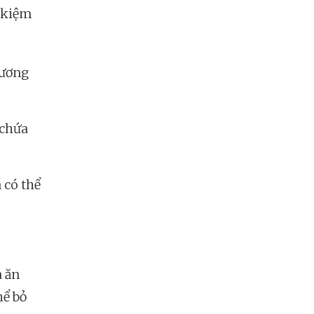
t kiệm
đương
 chứa
 có thể
a ăn
hể bỏ