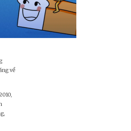
g
tăng về
2010,
n
ng,