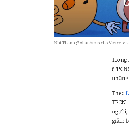
Nhi Thanh @obanhmis cho Vietceter
Trong 
(TPCN)
những 
Theo
L
TPCN l
người, 
giảm b