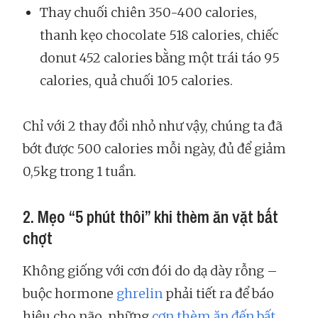
Thay chuối chiên 350-400 calories,
thanh kẹo chocolate 518 calories, chiếc
donut 452 calories bằng một trái táo 95
calories, quả chuối 105 calories.
Chỉ với 2 thay đổi nhỏ như vậy, chúng ta đã
bớt được 500 calories mỗi ngày, đủ để giảm
0,5kg trong 1 tuần.
2. Mẹo “5 phút thôi” khi thèm ăn vặt bất
chợt
Không giống với cơn đói do dạ dày rỗng –
buộc hormone
ghrelin
phải tiết ra để báo
hiệu cho não, những
cơn thèm ăn đến bất