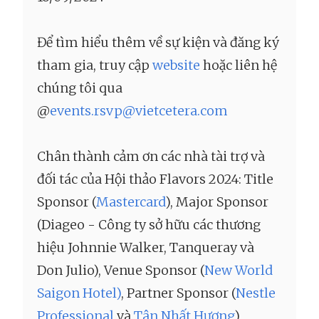
Để tìm hiểu thêm về sự kiện và đăng ký
tham gia, truy cập
website
hoặc liên hệ
chúng tôi qua
@
events.rsvp@vietcetera.com
Chân thành cảm ơn các nhà tài trợ và
đối tác của Hội thảo Flavors 2024: Title
Sponsor (
Mastercard
), Major Sponsor
(Diageo - Công ty sở hữu các thương
hiệu Johnnie Walker, Tanqueray và
Don Julio), Venue Sponsor (
New World
Saigon Hotel)
, Partner Sponsor (
Nestle
Professional
và
Tân Nhất Hương
),