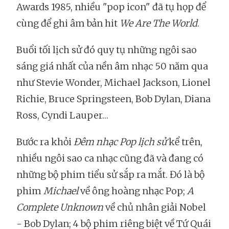
Awards 1985, nhiều "pop icon" đã tụ họp để
cùng để ghi âm bản hit
We Are The World
.
Buổi tối lịch sử đó quy tụ những ngôi sao
sáng giá nhất của nền âm nhạc 50 năm qua
như Stevie Wonder, Michael Jackson, Lionel
Richie, Bruce Springsteen, Bob Dylan, Diana
Ross, Cyndi Lauper…
Bước ra khỏi
Đêm nhạc Pop lịch sử
kể trên,
nhiều ngôi sao ca nhạc cũng đã và đang có
những bộ phim tiểu sử sắp ra mắt. Đó là bộ
phim
Michael
về ông hoàng nhạc Pop;
A
Complete Unknown
về chủ nhân giải Nobel
- Bob Dylan; 4 bộ phim riêng biệt về Tứ Quái