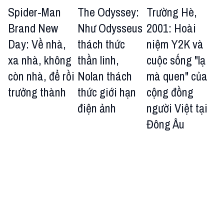
Spider-Man
The Odyssey:
Trường Hè,
Brand New
Như Odysseus
2001: Hoài
Day: Về nhà,
thách thức
niệm Y2K và
xa nhà, không
thần linh,
cuộc sống "lạ
còn nhà, để rồi
Nolan thách
mà quen" của
trưởng thành
thức giới hạn
cộng đồng
điện ảnh
người Việt tại
Đông Âu