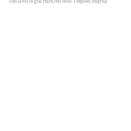
Vẫn là tôi cố giải thích cho mèo. | Nguồn: imgflip