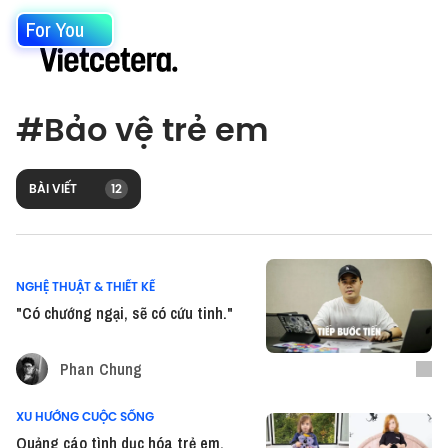
For You
#
Bảo vệ trẻ em
BÀI VIẾT
12
NGHỆ THUẬT & THIẾT KẾ
"Có chướng ngại, sẽ có cứu tinh."
Phan Chung
XU HƯỚNG CUỘC SỐNG
Quảng cáo tình dục hóa trẻ em,