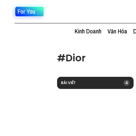
For You
Kinh Doanh
Văn Hóa
D
#
Dior
BÀI VIẾT
4