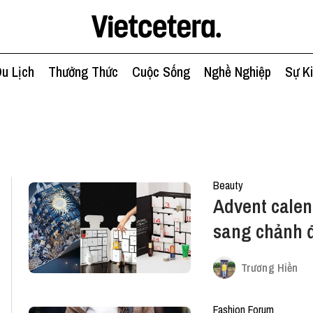
u Lịch
Thưởng Thức
Cuộc Sống
Nghề Nghiệp
Sự K
Beauty
Advent calen
sang chảnh 
Trương Hiền
Fashion Forum