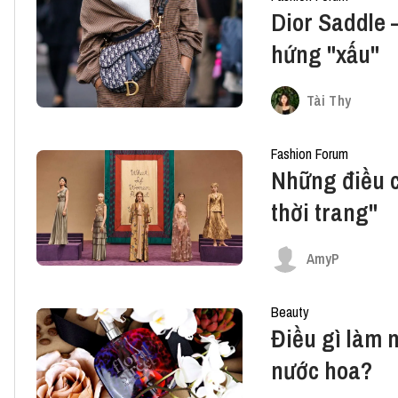
Dior Saddle 
hứng "xấu"
Tài Thy
Fashion Forum
Những điều c
thời trang"
AmyP
Beauty
Điều gì làm n
nước hoa?