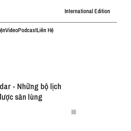
International Edition
iện
Video
Podcast
Liên Hệ
dar - Những bộ lịch
được săn lùng