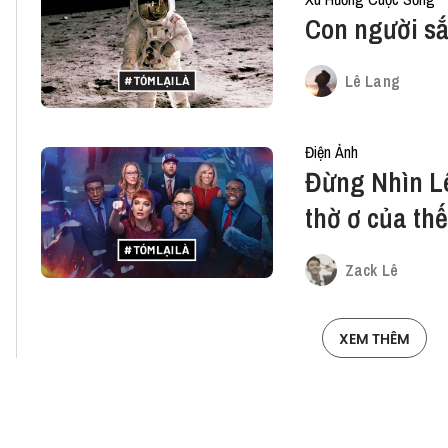
Con người sắ
Lê Lang
Điện Ảnh
Đừng Nhìn Lê
thờ ơ của thế
Zack Lê
XEM THÊM