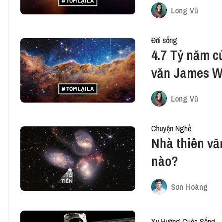
về vũ trụ
Long Vũ
Đời sống
4.7 Tỷ năm c
văn James 
Long Vũ
Chuyện Nghề
Nhà thiên vă
nào?
Sơn Hoàng
Xu Hướng Cuộc Sống