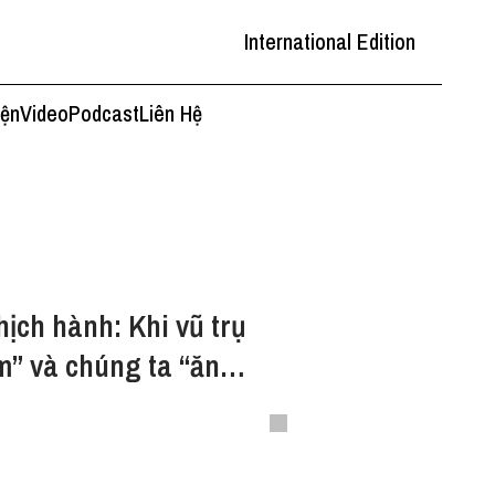
International Edition
iện
Video
Podcast
Liên Hệ
ịch hành: Khi vũ trụ
” và chúng ta “ăn