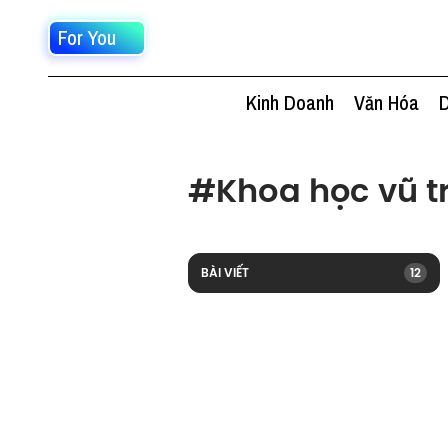
For You
Kinh Doanh
Văn Hóa
D
#
Khoa học vũ t
BÀI VIẾT
12