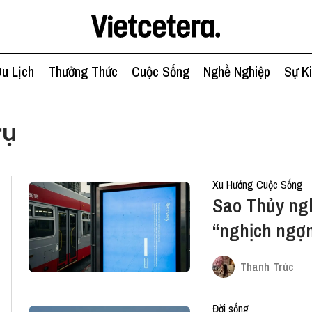
u Lịch
Thưởng Thức
Cuộc Sống
Nghề Nghiệp
Sự K
rụ
Xu Hướng Cuộc Sống
Sao Thủy ngh
“nghịch ngợm
hành”?
Thanh Trúc
Đời sống