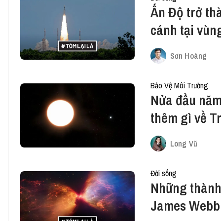
Ấn Độ trở th
cánh tại vùn
Sơn Hoàng
Bảo Vệ Môi Trường
Nửa đầu năm 
thêm gì về Tr
Long Vũ
Đời sống
Những thành 
James Webb đ