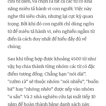
cứu từ điển, và chọn ra tất cả các từ có khả
năng miêu tả hành vi con người. Việc này
nghe thì siêu chán, nhưng lại cực kỳ quan
trọng. Bởi khi đó con người chỉ dùng ngôn
từ để miêu tả hành vi, nên nghiền ngẫm từ
điển là cách duy nhất để hiểu đầy đủ về
chúng.
Sau khi tổng hợp được khoảng 4500 từ như
vậy, họ chia thành từng nhóm các từ có đặc
điểm tương đồng. Chẳng hạn “nói dài”,
“rườm rà” sẽ thuộc nhóm “nói nhiều”, “buồn
bã” hay “nhõng nhẽo” được xếp vào nhóm
“u sầu”. Và 2 nhà nghiên cứu lại mất tiếp 10
năm để hoàn thành bảng danh sách này.