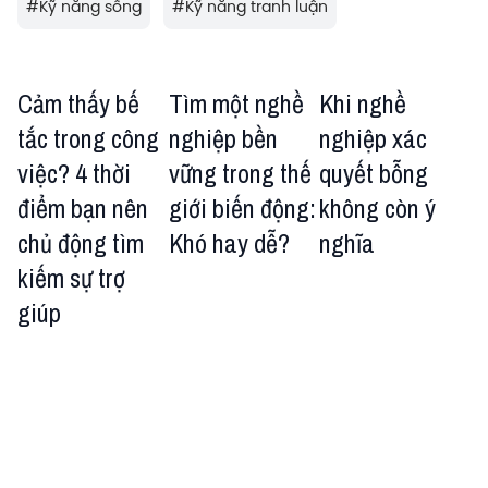
#
Kỹ năng sống
#
Kỹ năng tranh luận
Cảm thấy bế
Tìm một nghề
Khi nghề
tắc trong công
nghiệp bền
nghiệp xác
việc? 4 thời
vững trong thế
quyết bỗng
điểm bạn nên
giới biến động:
không còn ý
chủ động tìm
Khó hay dễ?
nghĩa
kiếm sự trợ
giúp