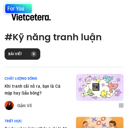
For You
#
Kỹ năng tranh luận
BÀI VIẾT
9
CHẤT LƯỢNG SỐNG
Khi tranh cãi nổ ra, bạn là Cá
mập hay Gấu bông?
Gấm Võ
TRIẾT HỌC