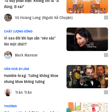
Tư duy phản biện: Không chỉ là "A
đúng, B sai"
Vũ Hoàng Long (Người Kể Chuyện)
CHẤT LƯỢNG SỐNG
Vì sao đôi khi bạn cần “xéo sắc”
lên một chút?
Mark Manson
VĂN HOÁ ĐI LÀM
Humble-brag: Tưởng không khoe
nhưng khoe không tưởng
Trân Trân
THƯƠNG