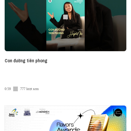
Mai Hương, trên Vietcetera Podcast, Youtube, Spotify
hoặc Apple Podcast.
#HaveASip #Vietcetera #Vietcetera_Podcast
#HAS243
Con đường tiên phong
0:59
777 lượt xem