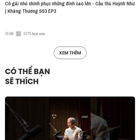
Cô gái nhỏ chinh phục những đỉnh cao lớn - Cầu thủ Huỳnh Như
| Kháng Thương SS3 EP3
31:08
2175 lượt xem
XEM THÊM
CÓ THỂ BẠN
SẼ THÍCH