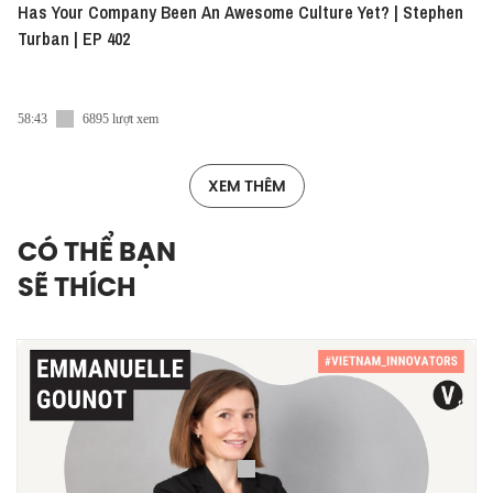
Has Your Company Been An Awesome Culture Yet? | Stephen
Turban | EP 402
58:43
6895 lượt xem
XEM THÊM
CÓ THỂ BẠN
SẼ THÍCH