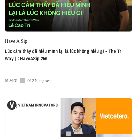
Have A Sip
Lúc cảm thấy đã hiểu mình lại là lúc không hiểu gì - The Tri
Way | #HaveASip 256
01:36:31
90.2 N lượt xem