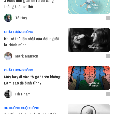
3 Bước đơn giản để rũ bỏ căng
thẳng khỏi cơ thể
Tô Huy
CHẤT LƯỢNG SỐNG
Khi kẻ thù lớn nhất của đời người
là chính mình
Mark Manson
CHẤT LƯỢNG SỐNG
Máy bay đi vào “ổ gà” trên không:
Làm sao để bình tĩnh?
Hà Phạm
XU HƯỚNG CUỘC SỐNG