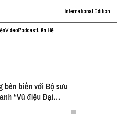
International Edition
iện
Video
Podcast
Liên Hệ
g bên biển với Bộ sưu
 anh “Vũ điệu Đại