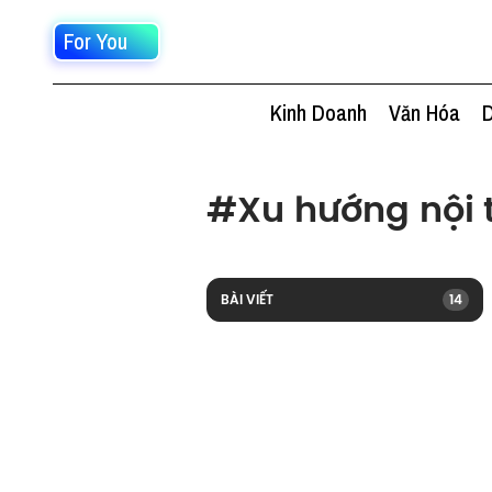
For You
Kinh Doanh
Văn Hóa
D
#
Xu hướng nội 
BÀI VIẾT
14