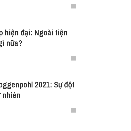
i màu sắc và hình khối”
 hiện đại: Ngoài tiện
gì nữa?
oggenpohl 2021: Sự đột
ự nhiên