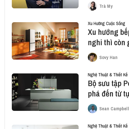
tung hứng vớ
Trà My
Xu Hướng Cuộc Sống
Xu hướng bếp
nghi thì còn 
Sovy Han
Nghệ Thuật & Thiết Kế
Bộ sưu tập P
phá đến từ t
Sean Campbell
Nghệ Thuật & Thiết Kế