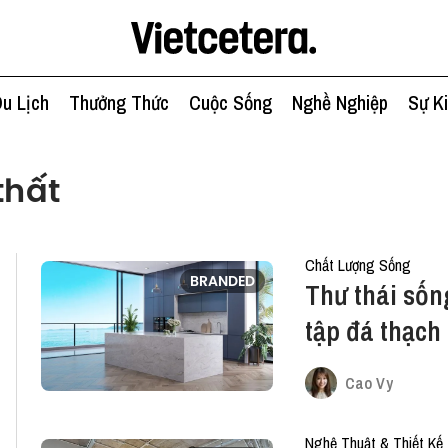
u Lịch
Thưởng Thức
Cuộc Sống
Nghề Nghiệp
Sự K
thất
Chất Lượng Sống
BRANDED
Thư thái sốn
tập đá thạch
dương”
Cao Vy
Nghệ Thuật & Thiết Kế