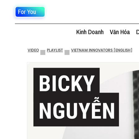
For You
Kinh Doanh
Văn Hóa
D
VIDEO
PLAYLIST
VIETNAM INNOVATORS [ENGLISH]