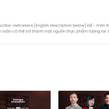
bscribe-vietcetera [English description below] Dế - món ă
trở thành một nguồn thực phẩm tương lai. Cụ thể dế có những đặc điểm gì
a điều này? Mời các bạn gặp Bicky Nguyễn, Nhà sáng lập
Podcast: https://apple.co/3bGfgNt Vietcetera đã có App dành cho iOS,
ài viết thú vị về Kinh Doanh. Ngoài ra chức năng podc
ày được tài trợ bởi Jio Health. -------------------
om crickets. Listen to this Podcast on: ► Spotify:
Podcast: https://apple.co/3bGfgNt Read the recap of this episode at:
Podcast