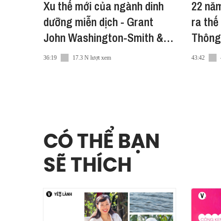
Xu thế mới của ngành dinh
22 nă
dưỡng miễn dịch - Grant
ra thế
John Washington-Smith &
Thông
Vũ Hải Dương, Care For VN
Phuc 
36:19
17.3 N lượt xem
43:42
CÓ THỂ BẠN
SẼ THÍCH