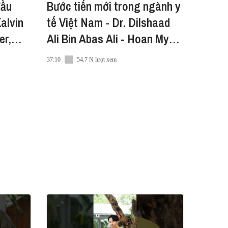
đầu
Bước tiến mới trong ngành y
tế Việt Nam - Dr. Dilshaad
er,
Ali Bin Abas Ali - Hoan My
Medical Group
37:10
54.7 N lượt xem