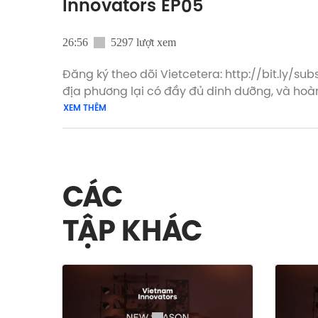
Innovators EP05
26:56
5297 lượt xem
Đăng ký theo dõi Vietcetera: http://bit.ly/su
địa phương lại có đầy đủ dinh dưỡng, và hoàn toàn có thể 
phù hợp, và những ai đang dần hiện thực hó
XEM THÊM
Vietnam Innovators tại: Nếu quá bận rộn để xem video, bạn có thể nghe tập podcast này dưới dạng audio tại: ► Spotify:
https://sptfy.com/vietnam-innovators-bicky-nguyen ► Apple 
mang đến trải nghiệm đọc thật mượt mà các b
► Tải ngay về máy tại đây nhé: https://bit.ly/Messenger-Vietcetera-App Podcast n
CÁC
------ Bicky Nguyen is a Co-founder of CricketOne – a startup focused on solving the impending global food crisis by sourcing food
sustainably in the form of safe, nutritious and affordable protein fr
TẬP KHÁC
https://sptfy.com/vietnam-innovators-bicky-nguyen ► Apple 
http://bit.ly/Vietnam-Innovators-Bicky-Nguyen This week's episode is brought to you by Jio Health. #Vietcetera_
#Vietnam_Innovators_EN #Vietcetera