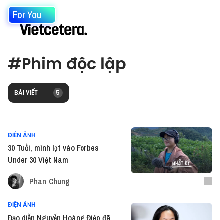
For You
#
Phim độc lập
BÀI VIẾT
5
ĐIỆN ẢNH
30 Tuổi, mình lọt vào Forbes
Under 30 Việt Nam
Phan Chung
ĐIỆN ẢNH
Đạo diễn Nguyễn Hoàng Điệp đã