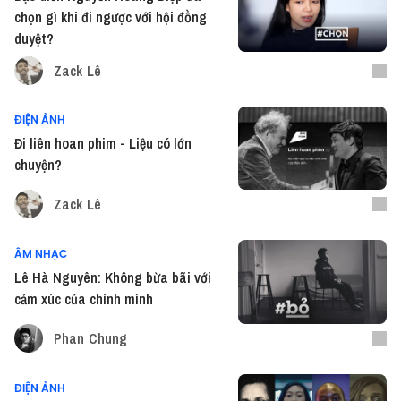
chọn gì khi đi ngược với hội đồng
duyệt?
Zack Lê
ĐIỆN ẢNH
Đi liên hoan phim - Liệu có lớn
chuyện?
Zack Lê
ÂM NHẠC
Lê Hà Nguyên: Không bừa bãi với
cảm xúc của chính mình
Phan Chung
ĐIỆN ẢNH