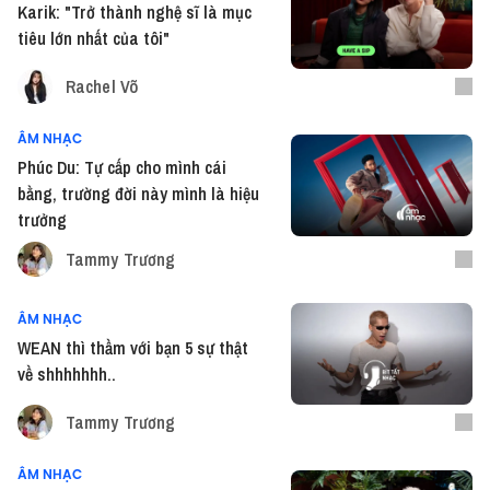
Karik: "Trở thành nghệ sĩ là mục
tiêu lớn nhất của tôi"
Rachel Võ
ÂM NHẠC
Phúc Du: Tự cấp cho mình cái
bằng, trường đời này mình là hiệu
trưởng
Tammy Trương
ÂM NHẠC
WEAN thì thầm với bạn 5 sự thật
về shhhhhhh..
Tammy Trương
ÂM NHẠC