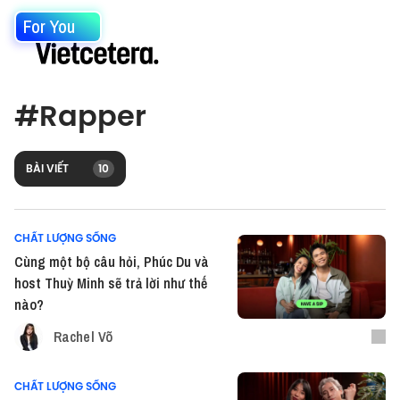
For You
#
Rapper
BÀI VIẾT
10
CHẤT LƯỢNG SỐNG
Cùng một bộ câu hỏi, Phúc Du và
host Thuỳ Minh sẽ trả lời như thế
nào?
Rachel Võ
CHẤT LƯỢNG SỐNG