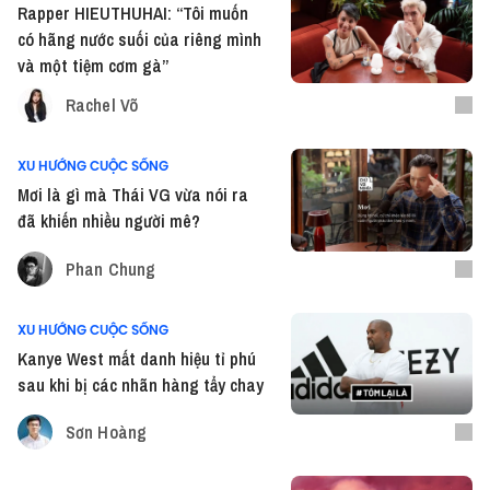
Rapper HIEUTHUHAI: “Tôi muốn
có hãng nước suối của riêng mình
và một tiệm cơm gà”
Rachel Võ
XU HƯỚNG CUỘC SỐNG
Mơi là gì mà Thái VG vừa nói ra
đã khiến nhiều người mê?
Phan Chung
XU HƯỚNG CUỘC SỐNG
Kanye West mất danh hiệu tỉ phú
sau khi bị các nhãn hàng tẩy chay
Sơn Hoàng