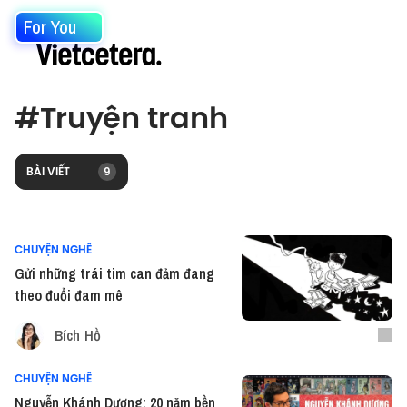
For You
#
Truyện tranh
BÀI VIẾT
9
CHUYỆN NGHỀ
Gửi những trái tim can đảm đang
theo đuổi đam mê
Bích Hồ
CHUYỆN NGHỀ
Nguyễn Khánh Dương: 20 năm bền