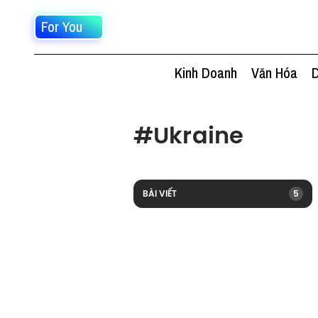
For You
Kinh Doanh
Văn Hóa
D
#
Ukraine
BÀI VIẾT
5