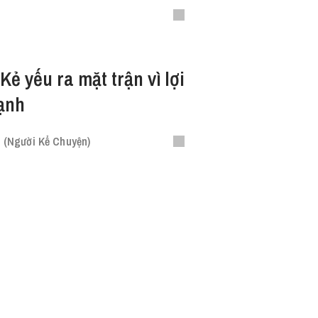
Kẻ yếu ra mặt trận vì lợi
ạnh
 (Người Kể Chuyện)