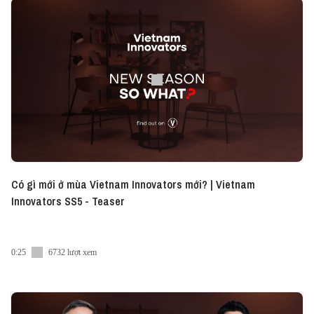
opens up with Vietcetera about how his team is
gearing up to solve one of the biggest challenges
facing today’s younger generation: home
ownership. Linsten to this Podcast on: ► Spotify:
https://sptfy.com/vietnam-innovators-phillip-an ►
Apple Podcast: https://apple.co/2ZPlkOa Read the
recap of this episode at: http://bit.ly/Vietnam-
Innovators-Phillip-An This episode is brought to you
by Jio Health Vietnam. #Vietcetera_Podcast
#Vietnam_Innovators_EN #Vietcetera
Có gì mới ở mùa Vietnam Innovators mới? | Vietnam
Innovators SS5 - Teaser
0:25
6732 lượt xem