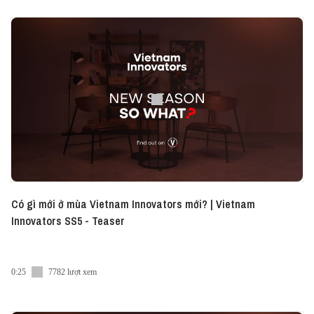
Nếu quá bận rộn để xem video, bạn có thể nghe tập
podcast này dưới dạng audio tại: ► Spotify:
https://sptfy.com/vietnam-innovators-phillip-an ►
Apple Podcast: https://apple.co/2ZPlkOa Vietcetera
đã có App dành cho iOS, mang đến trải nghiệm đọc
thật mượt mà các bài viết thú vị về Kinh Doanh.
Ngoài ra chức năng podcast sẽ sớm có mặt trong
tháng 7 ► Tải ngay về máy tại đây nhé:
https://bit.ly/Messenger-Vietcetera-App Tập
Podcast này được mang đến được mang đến bởi
Jio Health Việt Nam. -------------------------
Homebase is a Vietnam-based proptech startup
Có gì mới ở mùa Vietnam Innovators mới? | Vietnam
providing customized co-investment plans, where
Innovators SS5 - Teaser
home buyers, notably millennials, can pay the
portion they can afford today, move in from that
moment, and then buy out all or part of their stake
0:25
7782 lượt xem
at a later time when they are ready. In this week's
episode, Phillip An, one of the founders of Homebase,