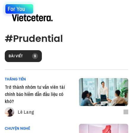
For You
#
Prudential
BÀI VIẾT
9
THĂNG TIẾN
Trở thành nhóm tư vấn viên tài
chính bảo hiểm dẫn đầu liệu có
khó?
Lê Lang
CHUYỆN NGHỀ