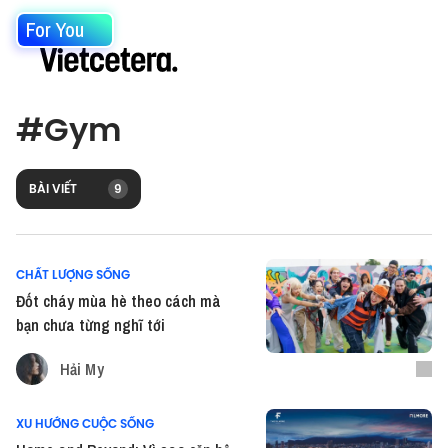
For You
#
Gym
BÀI VIẾT
9
CHẤT LƯỢNG SỐNG
Đốt cháy mùa hè theo cách mà
bạn chưa từng nghĩ tới
Hải My
XU HƯỚNG CUỘC SỐNG