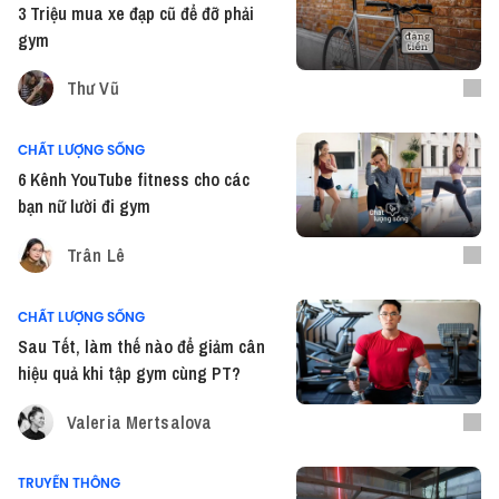
3 Triệu mua xe đạp cũ để đỡ phải
gym
Thư Vũ
CHẤT LƯỢNG SỐNG
6 Kênh YouTube fitness cho các
bạn nữ lười đi gym
Trân Lê
CHẤT LƯỢNG SỐNG
Sau Tết, làm thế nào để giảm cân
hiệu quả khi tập gym cùng PT?
Valeria Mertsalova
TRUYỀN THÔNG