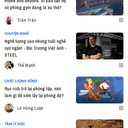
Home and Beyond: Vì sao căn hộ
có phòng gym đang là xu thế?
Trân Trân
CHUYỆN NGHỀ
Nghề lương cao nhưng tuổi nghề
cực ngắn! - Bùi Trương Việt Anh -
STEEL
Thế Mạnh
CHẤT LƯỢNG SỐNG
Rục rịch trở lại phòng tập, nên
làm gì để sớm lấy lại phong độ?
Lê Hùng Luận
TÂM LÝ HỌC